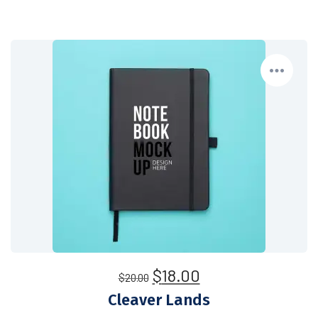
$
18.00
$
20.00
Cleaver Lands