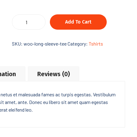
Cleaver
Add To Cart
Lands
quantity
SKU:
woo-long-sleeve-tee
Category:
Tshirts
mation
Reviews (0)
t netus et malesuada fames ac turpis egestas. Vestibulum
 sit amet, ante. Donec eu libero sit amet quam egestas
rat eleifend leo.